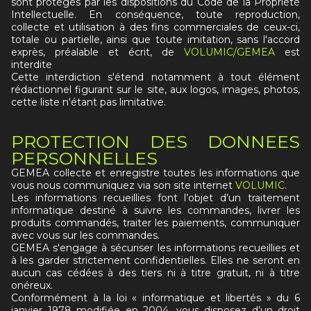
sont protégés par les dispositions du Code de la Propriété
Intellectuelle. En conséquence, toute reproduction,
collecte et utilisation à des fins commerciales de ceux-ci,
totale ou partielle, ainsi que toute imitation, sans l'accord
exprès, préalable et écrit, de
VOLUMIC/GEMEA
est
interdite
Cette interdiction s'étend notamment à tout élément
rédactionnel figurant sur le site, aux logos, images, photos,
cette liste n'étant pas limitative.
PROTECTION DES DONNEES
PERSONNELLES
GEMEA collecte et enregistre toutes les informations que
vous nous communiquez via son site internet
VOLUMIC
.
Les informations recueillies font l’objet d’un traitement
informatique destiné à suivre les commandes, livrer les
produits commandés, traiter les paiements, communiquer
avec vous sur les commandes.
GEMEA s'engage à sécuriser les informations recueillies et
à les garder strictement confidentielles. Elles ne seront en
aucun cas cédées à des tiers ni à titre gratuit, ni à titre
onéreux.
Conformément à la loi « informatique et libertés » du 6
janvier 1978 modifiée en 2004, vous disposez d’un droit